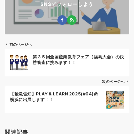
SNSでフォローしよう
前のページへ
投
第３５回全国産業教育フェア（福島大会）の決
稿
勝審査に挑みます！！
ナ
ビ
ゲ
次のページへ
ー
【緊急告知】PLAY & LEARN 2025(#04)@
シ
横浜に出展します！！
ョ
ン
関連記事